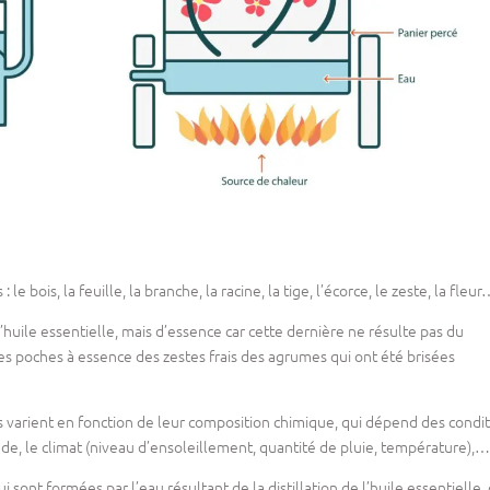
le bois, la feuille, la branche, la racine, la tige, l’écorce, le zeste, la fleur
huile essentielle, mais d’essence car cette dernière ne résulte pas du
 les poches à essence des zestes frais des agrumes qui ont été brisées
es varient en fonction de leur composition chimique, qui dépend des condi
itude, le climat (niveau d’ensoleillement, quantité de pluie, température),…
ui sont formées par l’eau résultant de la distillation de l’huile essentielle, 