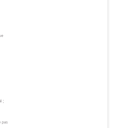
ue
n
é ;
e pas