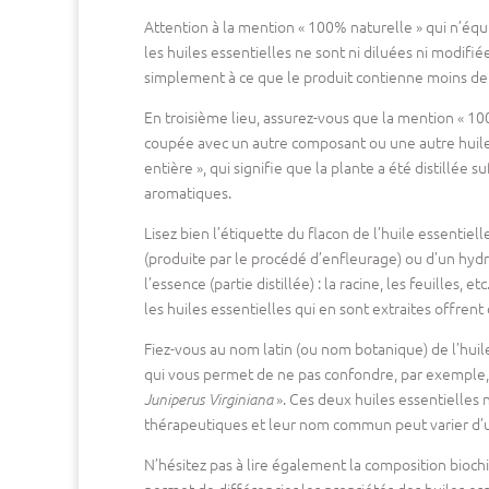
Attention à la mention « 100% naturelle » qui n’équ
les huiles essentielles ne sont ni diluées ni modifié
simplement à ce que le produit contienne moins d
En troisième lieu, assurez-vous que la mention « 100%
coupée avec un autre composant ou une autre huile 
entière », qui signifie que la plante a été distill
aromatiques.
Lisez bien l’étiquette du flacon de l’huile essentiell
(produite par le procédé d’enfleurage) ou d’un hydrol
l’essence (partie distillée) : la racine, les feuilles
les huiles essentielles qui en sont extraites offrent
Fiez-vous au nom latin (ou nom botanique) de l’huile e
qui vous permet de ne pas confondre, par exemple, 
». Ces deux huiles essentielles
Juniperus Virginiana
thérapeutiques et leur nom commun peut varier d’un
N’hésitez pas à lire également la composition bioch