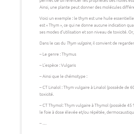
permet de différencier les propriétés des huiles es
Ainsi, une plante peut donner des molécules différ
Voici un exemple : le thym est une huile essentiell
est « Thym », ce qui ne donne aucune indication quan
ses modes d’utilisation et son niveau de toxicité. Or
Dans le cas du
, il convient de regarde
Thym vulgaire
– Le genre : Thymus
– L’espèce : Vulgaris
– Ainsi que le chémotype :
– CT Linalol : Thym vulgaire à Linalol (possède de 
toxicité.
– CT Thymol: Thym vulgaire à Thymol (possède 45 %
le foie à dose élevée et/ou répétée, dermocaustiqu
– …