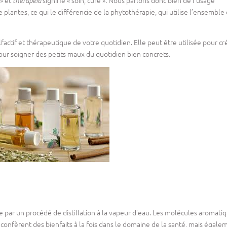
 » et
signifie « soin, cure ». Nous parlons donc bien de l’usage
therapeia
plantes, ce qui le différencie de la phytothérapie, qui utilise l’ensemble
factif et thérapeutique de votre quotidien. Elle peut être utilisée pour cr
ur soigner des petits maux du quotidien bien concrets.
ue par un procédé de distillation à la vapeur d’eau. Les molécules aromati
r confèrent des bienfaits à la fois dans le domaine de la santé, mais égale