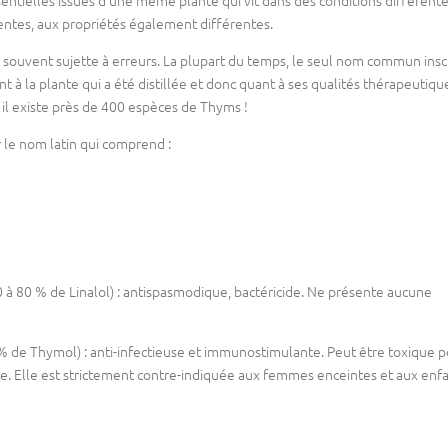
sentielles issues d’une même plante qui vit dans des conditions différente
entes, aux propriétés également différentes.
e souvent sujette à erreurs. La plupart du temps, le seul nom commun inscr
t à la plante qui a été distillée et donc quant à ses qualités thérapeutiqu
, il existe près de 400 espèces de Thyms !
r le nom latin qui comprend :
60 à 80 % de Linalol) : antispasmodique, bactéricide. Ne présente aucune
 de Thymol) : anti-infectieuse et immunostimulante. Peut être toxique p
e. Elle est strictement contre-indiquée aux femmes enceintes et aux enfa