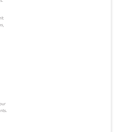
s.
it
es,
our
nts.