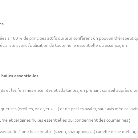
es
ées à 100 % de principes actifs qui leur confèrent un pouvoir thérapeutiq
écialiste avant l’utilisation de toute huile essentielle ou essence, en
s huiles essentielles
fants et les femmes enceintes et allaitantes, en prenant conseil auprès d’u
queuses (oreilles, nez, yeux,…) et ne pas les avaler, sauf avis médical avis
ume et certaines huiles essentielles qui contiennent des coumarines ;
essentielle à une base neutre (savon, shampoing,…) car elle ne se mélang