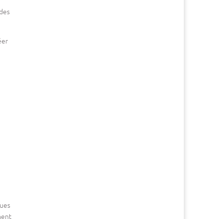
 des
éer
ques
ment