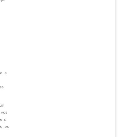
e
e la
es
 un
 vos
iers
uiles