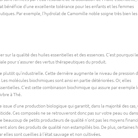
olat bénéficie d’une excellente tolérance pour les enfants et les femmes
eutiques. Par exemple, l’hydrolat de Camomille noble soigne très bien les
r sur la qualité des huiles essentielles et des essences. C’est pourquoi l
iale pour s’assurer des vertus thérapeutiques du produit.
le plutôt qu’industrielle. Cette dernière augmente le niveau de pression d
. Les molécules biochimiques sont ainsi en partie détériorées. Or, elles
ssentielles. C’est cette combinaison biochimique qui assure par exemple l
Arbre à Thé.
le issue d’une production biologique qui garantit, dans la majorité des cas,
ticide. Ces composés ne se retrouveront donc pas sur votre peau ou dans
e beaucoup de petits producteurs de qualité n’ont pas les moyens financ
rent alors des produits de qualité non estampillés bio. De plus, certaines h
r elles sont cueillies à l’état sauvage et non cultivées.