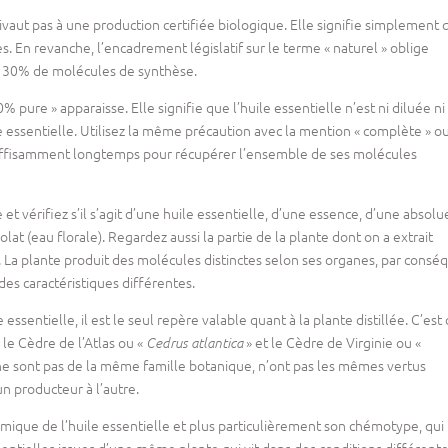
ivaut pas à une production certifiée biologique. Elle signifie simplement 
es. En revanche, l’encadrement législatif sur le terme « naturel » oblige
e 30% de molécules de synthèse.
 pure » apparaisse. Elle signifie que l’huile essentielle n’est ni diluée ni
essentielle. Utilisez la même précaution avec la mention « complète » ou
ée suffisamment longtemps pour récupérer l’ensemble de ses molécules
e et vérifiez s’il s’agit d’une huile essentielle, d’une essence, d’une absolu
at (eau florale). Regardez aussi la partie de la plante dont on a extrait
, etc. La plante produit des molécules distinctes selon ses organes, par cons
 des caractéristiques différentes.
ssentielle, il est le seul repère valable quant à la plante distillée. C’est 
le Cèdre de l’Atlas ou «
» et le Cèdre de Virginie ou «
Cedrus atlantica
 ne sont pas de la même famille botanique, n’ont pas les mêmes vertus
 producteur à l’autre.
imique de l’huile essentielle et plus particulièrement son chémotype, qui