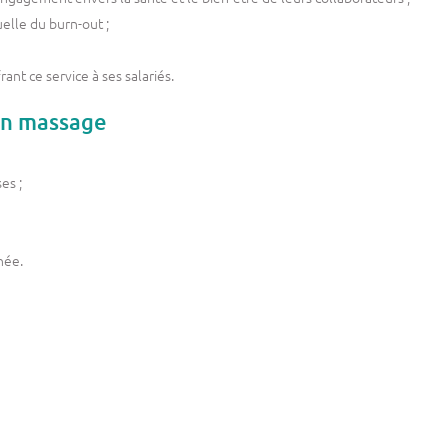
elle du burn-out ;
nt ce service à ses salariés.
 un massage
es ;
née.