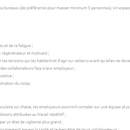
s bureaux (de préférence pour masser minimum 5 personnes). Un espace
 et de la fatigue ;
 régénérateur et motivant ;
er les tensions qui les habitent et d’agir sur celles-ci avant qu’elles ne d
es collaborateurs face à leur employeur ;
sitive ;
génation du corps.
culaire sur chaise, les employeurs pourront compter sur une équipe plus 
sions attribuées au travail répétitif ;
par un état de vigilance plus grand ;
agement envers la santé et le bien-être de leurs collaborateurs ;