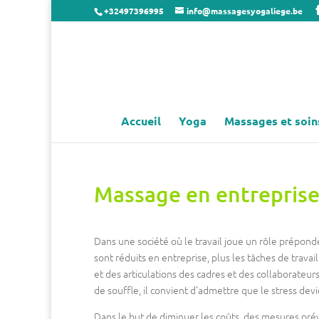
+32497396995
info@massagesyogaliege.be
Accueil
Yoga
Massages et soin
Massage en entrepris
Dans une société où le travail joue un rôle prépond
sont réduits en entreprise, plus les tâches de travai
et des articulations des cadres et des collaborateu
de souffle, il convient d’admettre que le stress de
Dans le but de diminuer les coûts, des mesures pré