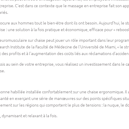
reprise. C’est dans ce contexte que le massage en entreprise fait son ap
riés.
rocure aux hommes tout le bien-être dont ils ont besoin. Aujourd’hui, le s
se : une solution à la fois pratique et économique, efficace pour « rebooste
uromusculaire sur chaise peut jouer un rôle important dans leur progra
earch Institute de la Faculté de Médecine de l’Université de Miami, « le st
des profits et à l’augmentation des coûts liés aux réclamations d’accidents
is au sein de votre entreprise, vous réalisez un investissement dans le ca
se.
sonne habillée installée confortablement sur une chaise ergonomique. Il a
 santé en exerçant une série de manœuvres sur des points spécifiques situ
ement sur les régions qui comportent le plus de tensions : la nuque, le dos
, dynamisant et relaxant à la fois.