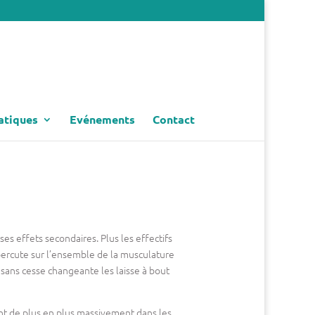
atiques
Evénements
Contact
es effets secondaires. Plus les effectifs
répercute sur l’ensemble de la musculature
 sans cesse changeante les laisse à bout
nt de plus en plus massivement dans les