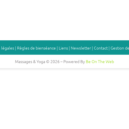
 légales
|
Règles de bienséance
|
Liens
|
Newsletter
|
Contact
|
Gestion de
Massages & Yoga © 2026 – Powered By
Be On The Web