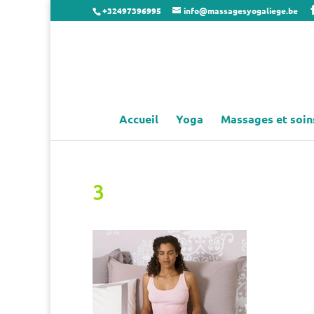
+32497396995
info@massagesyogaliege.be
Accueil
Yoga
Massages et soin
3