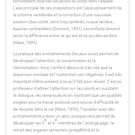
concrétisent diverses situations du corps dans l’espace.
L’axe principal de ces propositions est l’assouplissement de
la colonne vertébrale et la correction d’une mauvaise
position (dos voûté, reins trop cambrés, nuque tendue,
épaules contractées) (Dumont, 1991). Les enfants doivent
sentir la différence entre ce qui est et ce qui devrait être
(Mace, 1993).
La pratique des enchaînements (les jeux aussi) permet de
développer l’attention, la concentration et la
mémorisation. Ainsi, l’enfant découvre très vite que la
dispersion mentale et l’inattention son négatives. Il est très
important d’être présent à ce qu’il fait pour réussir. C’est au
professeur d’attirer l’attention sur ces points en suscitant
le dialogue, les remarques et en montrant que ces qualités
exigées pour le travail postural sont source d’efficacité et
de réussite dans la vie (Mace, 1993). Travailler avec des
enchaînements a donc un sens, puisque cela permet de
e
e
développer les 5
et 6
membres de l’
: le
astânga yoga
retrait des organes sensoriels (
) et la
pratyâhâra