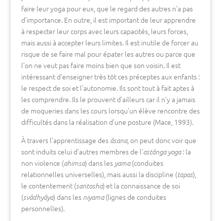
faire leur yoga pour eux, que le regard des autres n’a pas
d’importance. En outre, il est important de leur apprendre
à respecter leur corps avec leurs capacités, leurs forces,
mais aussi à accepter leurs limites. Il est inutile de forcer au
risque de se faire mal pour épater les autres ou parce que
l’on ne veut pas faire moins bien que son voisin. Il est
intéressant d’enseigner très tôt ces préceptes aux enfants :
le respect de soi et l’autonomie. Ils sont tout à fait aptes à
les comprendre. Ils le prouvent d’ailleurs car il n’y a jamais
de moqueries dans les cours lorsqu’un élève rencontre des
difficultés dans la réalisation d’une posture (Mace, 1993).
À travers l’apprentissage des
, on peut donc voir que
âsana
sont induits celui d’autres membres de l’
: la
astânga yoga
non violence (
) dans les
(conduites
ahimsa
yama
relationnelles universelles), mais aussi la discipline (
),
tapas
le contentement (
) et la connaissance de soi
santosha
(
) dans les
(lignes de conduites
svâdhyâya
niyama
personnelles).