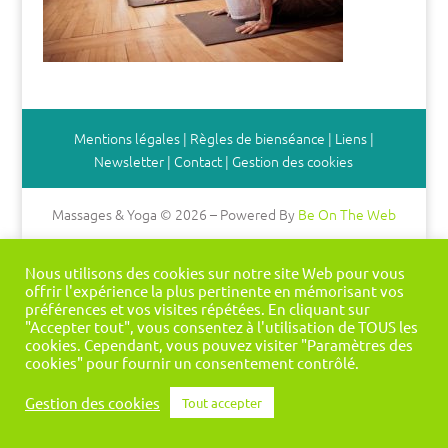
Mentions légales
|
Règles de bienséance
|
Liens
|
Newsletter
|
Contact
|
Gestion des cookies
Massages & Yoga © 2026 – Powered By
Be On The Web
Nous utilisons des cookies sur notre site Web pour vous
offrir l'expérience la plus pertinente en mémorisant vos
préférences et vos visites répétées. En cliquant sur
"Accepter tout", vous consentez à l'utilisation de TOUS les
cookies. Cependant, vous pouvez visiter "Paramètres des
cookies" pour fournir un consentement contrôlé.
Gestion des cookies
Tout accepter