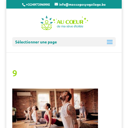
+32497396995
info@massagesyogaliege.be
Sélectionner une page
9