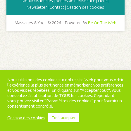
Mentions légales
|
Règles de bienséance
|
Liens
|
Newsletter
|
Contact
|
Gestion des cookies
Massages & Yoga © 2026 – Powered By
Be On The Web
Nous utilisons des cookies sur notre site Web pour vous offrir
l'expérience la plus pertinente en mémorisant vos préférences
et vos visites répétées. En cliquant sur "Accepter tout", vous
consentez à l'utilisation de TOUS les cookies. Cependant,
vous pouvez visiter "Paramètres des cookies" pour fournir un
consentement contrôlé.
Gestion des cookies
Tout accepter