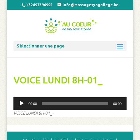
+32497396995
info@massagesyogaliege.be
Sélectionner une page
VOICE LUNDI 8H-01_
Lecteur
00:00
00:00
audio
VOICE LUNDI 8H-01_
.