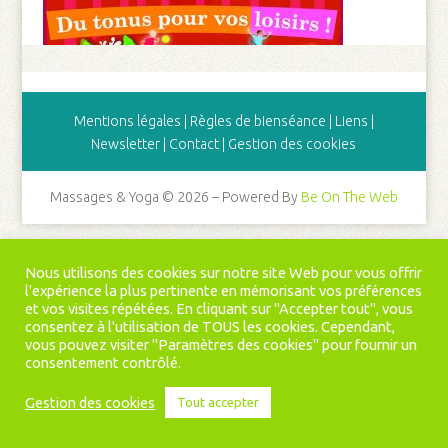
Mentions légales
|
Règles de bienséance
|
Liens
|
Newsletter
|
Contact
|
Gestion des cookies
Massages & Yoga © 2026 – Powered By
Be On The Web
Nous utilisons des cookies sur notre site Web pour vous offrir
l'expérience la plus pertinente en mémorisant vos préférences
et vos visites répétées. En cliquant sur "Accepter tout", vous
consentez à l'utilisation de TOUS les cookies. Cependant,
vous pouvez visiter "Paramètres des cookies" pour fournir un
consentement contrôlé.
Gestion des cookies
Tout accepter